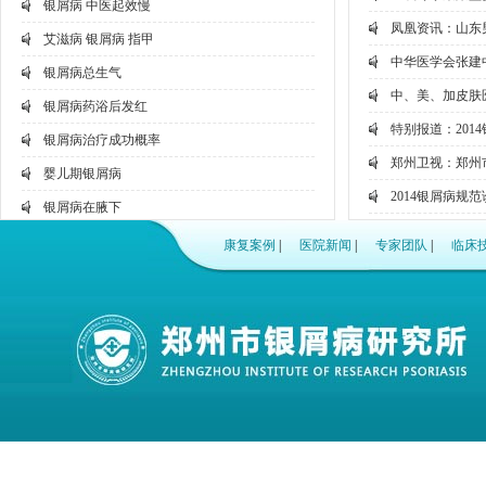
银屑病 中医起效慢
凤凰资讯：山东
艾滋病 银屑病 指甲
中华医学会张建
银屑病总生气
中、美、加皮肤
银屑病药浴后发红
特别报道：201
银屑病治疗成功概率
郑州卫视：郑州
婴儿期银屑病
2014银屑病规
银屑病在腋下
聚焦国家卫生部
银屑病与性功能
康复案例
|
医院新闻
|
专家团队
|
临床
网络问诊：看病
有银屑病的艺人