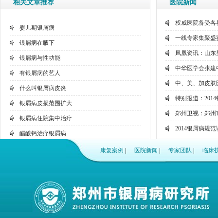
相关文章推荐
医院新闻
权威医院备受各
婴儿期银屑病
一线专家集聚盛宴
银屑病在腋下
凤凰资讯：山东
银屑病与性功能
中华医学会张建
有银屑病的艺人
中、美、加皮肤
什么叫银屑病皮炎
特别报道：201
银屑病皮损范围扩大
郑州卫视：郑州
银屑病住院集中治疗
2014银屑病规
醋酸钙治疗银屑病
聚焦国家卫生部
银屑病与帕金森
康复案例
|
医院新闻
|
专家团队
|
临床
网络问诊：看病
银屑病评估周期