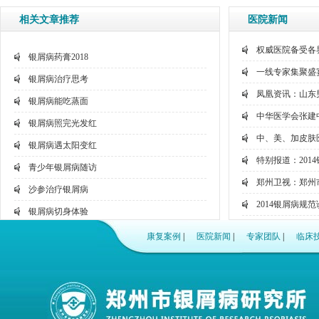
相关文章推荐
医院新闻
权威医院备受各
银屑病药膏2018
一线专家集聚盛宴
银屑病治疗思考
凤凰资讯：山东
银屑病能吃蒸面
中华医学会张建
银屑病照完光发红
中、美、加皮肤
银屑病遇太阳变红
特别报道：201
青少年银屑病随访
郑州卫视：郑州
沙参治疗银屑病
2014银屑病规
银屑病切身体验
聚焦国家卫生部
银屑病蒸汽好吗
康复案例
|
医院新闻
|
专家团队
|
临床
网络问诊：看病
东直门医院银屑病