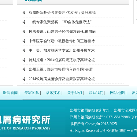
权威医院备受各界关注 优质医疗提升幸福
一线专家集聚盛宴，“3D自体免疫疗法”
凤凰资讯：山东男子轻信偏方致死;银屑病
中华医学会张建中教授教你如何正确看待
中、美、加皮肤医学专家汇郑州开展学术
特别报道：2014银屑病规范诊疗高峰论坛
郑州卫视：郑州市银屑病入选全国“银屑
2014银屑病规范诊疗及健康教育高峰论坛
聚焦国家卫生部权威会议 关注银屑病规范
医院新闻
|
专家团队
|
临床技术
|
关于我们
|
联系我们
|
网站地图
|
设
网络问诊：看病漏洞还是直通快车？
郑州市银屑病研究所
地址：郑州市金水区
郑州市银屑病研究所：0371-55159988 QQ:
版权所有 Copyright 2015-2025
All Rights Reserved
治疗银屑病
我们一直在