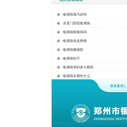
银屑病蒸汽好吗
东直门医院银屑病
银屑病能着风吗
银屑病表皮肿痛
银屑病腿抽筋
银屑病怕干
银屑病孕妇多久断奶
银屑病长期吃什么
银行员工银屑病
康复案例
|
湿疹银屑病艾滋