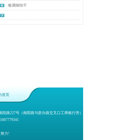
银屑病怕干
为首页
南阳路227号（南阳路与群办路交叉口工商银行旁）
1607779341
努力!