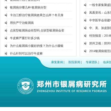
一线专家集聚盛宴
银屑病分哪几种 银屑病分型
凤凰资讯：山东
卡泊三醇治疗银屑病效果怎么样？冬天身
中华医学会张建
用扶严宁治银屑病
中、美、加皮肤
点状型银屑病会转型吗 点状型银屑病会变
特别报道：201
牛皮癣严重打针多少钱
郑州卫视：郑州
为什么银屑病小腿好的慢？为什么小腿银
2014银屑病规
什么针剂可以治疗牛皮癣
聚焦国家卫生部
备孕期间牛皮癣患者能吃药吗
康复案例
|
医院新闻
|
专家团队
|
临床
网络问诊：看病
纯中药制剂银屑病药